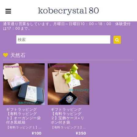
通常通り営業をしています。月曜日～日曜日10：00～18：00 体験受付
は17：00まで。
天然石
ギフトラッピング
ギフトラッピング
【有料ラッピング
【有料ラッピング
１】オーガンジー袋
２】宝飾ケース+リ
付き黒紙箱
ボン付き袋
【有料ラッピング１】 オーガンジーの小袋にお入れし、シックな黒紙箱に収めます。 ◆オーガンジー小袋、ラベルの色は在庫により画像と異なる事がございます。 （ご指定頂くことはできませんのでご了承ください。） 複数の商品をお選びの場合は、どの商品にギフトラッピングをするか、「備考欄」からご希望をお知らせください。 ※有料ラッピングをご注文の場合は、【佐川急便】で発送となります。 ※ギフトラッピングのみのご注文することはできません。 ※無料ラッピングを希望の場合はこちらのカートで注文せず、商品を注文する際に「備考欄」に無料ラッピング希望と記載してください。
【有料ラッピング２】 ベロア調の台紙が付いたボックスに収め、ペーパーバッグにお入れします。リボンがアクセントになる高級感のあるプレゼントボックスです。目上の方や特別な人へのプレゼントとして、気持ちを込めて贈りたい時にお勧めです。 複数の商品をお選びの場合は、どの商品にギフトラッピングをするか、「備考欄」からご希望をお知らせください。 ※【有料ラッピング２】をご注文の場合は、【佐川急便】で発送となります。 ※ギフトラッピングのみのご注文することはできません。 ※無料ラッピングを希望の場合はこちらのカートで注文せず、商品を注文する際に「備考欄」に無料ラッピング希望と記載してください。
¥100
¥350