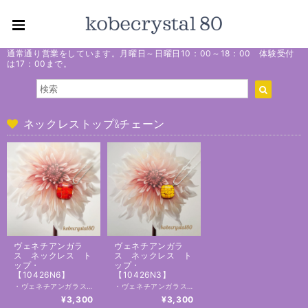
通常通り営業をしています。月曜日～日曜日10：00～18：00 体験受付
は17：00まで。
ネックレストップ&チェーン
ヴェネチアンガラ
ヴェネチアンガラ
ス ネックレス ト
ス ネックレス ト
ップ・
ップ・
【10426N6】
【10426N3】
・ヴェネチアンガラスはイタリアのベニス本島の北東にあるムラーノ島で作成されたものだけが『ヴェネチアンガラス』と呼びます。 一説によると１０００年も前から作られている伝統工芸品です。鮮やかで美しい色のヴェネチアンガラス。色ガラスにはじまり、それを用いて作られるミルフィォリも魅力です。 【素材】ヴェネチアンガラス、合金 【サイズ】約20ｍｍ×20ｍｍ ＊ネックレスチェーン付 チェーン取り外し可能です。 チェーンの長さ 43 cm ギフトBox付き(写真参考)手提げ付き ★有料ラッピング2 通常350円のラッピングが、 今回無料になります。 ★こちらのタイプは、お届けはすべて佐川急便になり ますので送料ご確認お願いします。 ◆こちらの商品はすべて「神戸クリスタル80」が作成するオリジナルハンドメイドです。 １つ１つ手作り焼成しています。 ハンドメイドの作品ということをご了解下さい。 ◆実店舗と展開のため、タイミングにより売り切れてしまう可能性がございます。 ご了承くださいませ。１点物となります。 ーーーーーーーーーー 【発送と送料】 ・ 佐川急便 地域別送料（補償あり） 送料・発送についてはこちら https://onlineshop.kobecrystal80.com/blog/2020/07/20/234136 ーーーーーーーーーー 【はじめにお読みください】 ・各種ご説明はこちら https://onlineshop.kobecrystal80.com/blog/2020/07/15/000438 ーーーーーーーーーー
・ヴェネチアンガラスはイタリアのベニス本島の北東にあるムラーノ島で作成されたものだけが『ヴェネチアンガラス』と呼びます。 一説によると１０００年も前から作られている伝統工芸品です。鮮やかで美しい色のヴェネチアンガラス。色ガラスにはじまり、それを用いて作られるミルフィォリも魅力です。 【素材】ヴェネチアンガラス、合金 【サイズ】約20ｍｍ×20ｍｍ ＊ネックレスチェーン付 チェーン取り外し可能です。 チェーンの長さ43 cm ギフトBox付き(写真参考)手提げ付き ★有料ラッピング2 通常350円のラッピングが、 今回無料になります。 ★こちらのタイプは、お届けはすべて佐川急便になり ますので送料ご確認お願いします。 ◆こちらの商品はすべて「神戸クリスタル80」が作成するオリジナルハンドメイドです。 １つ１つ手作り焼成しています。 ハンドメイドの作品ということをご了解下さい。 ◆実店舗と展開のため、タイミングにより売り切れてしまう可能性がございます。 ご了承くださいませ。１点物となります。 ーーーーーーーーーー 【発送と送料】 ・ 佐川急便 地域別送料（補償あり） 送料・発送についてはこちら https://onlineshop.kobecrystal80.com/blog/2020/07/20/234136 ーーーーーーーーーー 【ギフトラッピングについて】 ・有料ラッピングはこちらからご注文下さい。 https://onlineshop.kobecrystal80.com/categories/2637402 ・無料ラッピングをご希望の場合 注文画面の備考欄に「無料ラッピング希望」と記載してください。複数ご注文の場合はどの商品にラッピングをするのかお知らせください。 ーーーーーーーーーー 【はじめにお読みください】 ・各種ご説明はこちら https://onlineshop.kobecrystal80.com/blog/2020/07/15/000438 ーーーーーーーーーー
¥3,300
¥3,300