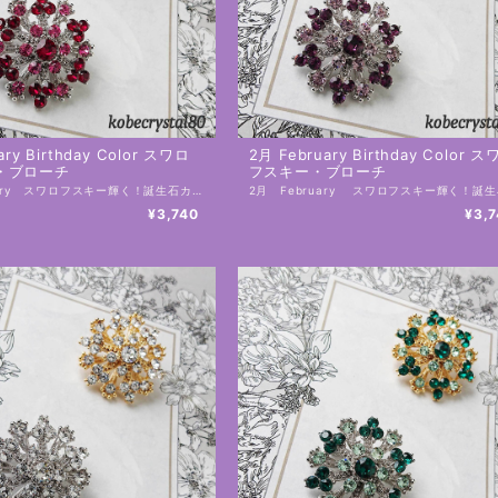
ary Birthday Color スワロ
2月 February Birthday Color 
・ブローチ
フスキー・ブローチ
1月 January スワロフスキー輝く！誕生石カラーブローチ シャム／ローズ 誕生石カラーがモチーフでお誕生日のプレゼントにもおすすめ！ こちらおひとつでとても輝き華やかに☆ お洋服、お帽子にはもちろん、夏には日除けのストール、冬には大判ストール、コートにも 年中、お使いいただけます。 これから、使用頻度がより高くなるエコバックにも是非！ お洒落な自分だけのオリジナルエコバックに早変わりです。 台座はゴールドとシルバーからお選びいただけます。 工房にてひとつ、ひとつ、制作しております。 手作りの為、個体差があります。 素材：スワロフスキー 土台：合金 サイズ：28㎜×28㎜ （直径28㎜） ・スワロフスキーは１８９５年にオーストラリアで創業した、クリスタルガラスのプレミアムブランドです。 ーーーーーーーーーー 【在庫と発送日について】 こちらの商品は実店舗の在庫と兼ねておりますので、ご注文のタイミングにより、在庫を切らしている可能性があり、その場合は工房にて制作しお日にちをいただく場合がございます。 ーーーーーーーーーー 【発送と送料】 ・ 佐川急便 地域別送料（補償あり） 送料・発送についてはこちら https://onlineshop.kobecrystal80.com/blog/2020/07/20/234136 ーーーーーーーーーー 【ギフトラッピングについて】 ・有料ラッピングはこちらからご注文下さい。 https://onlineshop.kobecrystal80.com/categories/2637402 ・無料ラッピングをご希望の場合 注文画面の備考欄に「無料ラッピング希望」と記載してください。複数ご注文の場合はどの商品にラッピングをするのかお知らせください。 ーーーーーーーーーー 【はじめにお読みください】 ・各種ご説明はこちら https://onlineshop.kobecrystal80.com/blog/2020/07/15/000438 ーーーーーーーーーー
¥3,740
¥3,