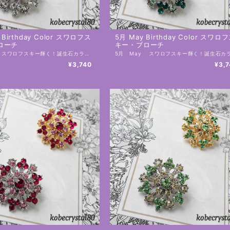
l Birthday Color スワロフス
5月 May Birthday Color スワロ
ローチ
キー・ブローチ
4月 April スワロフスキー輝く！誕生石カラーブローチ クリスタル 誕生石カラーがモチーフでお誕生日のプレゼントにもおすすめ！ こちらおひとつでとても輝き華やかに☆ お洋服、お帽子にはもちろん、夏には日除けのストール、冬には大判ストール、コートにも 年中、お使いいただけます。 これから、使用頻度がより高くなるエコバックにも是非！ お洒落な自分だけのオリジナルエコバックに早変わりです。 台座はゴールドとシルバーからお選びいただけます。 工房にてひとつ、ひとつ、制作しております。 手作りの為、個体差があります。 素材：スワロフスキー 土台：合金 サイズ：28㎜×28㎜ （直径28㎜） ・スワロフスキーは１８９５年にオーストラリアで創業した、クリスタルガラスのプレミアムブランドです。 ーーーーーーーーーー 【在庫と発送日について】 こちらの商品は実店舗の在庫と兼ねておりますので、ご注文のタイミングにより、在庫を切らしている可能性があり、その場合は工房にて制作しお日にちをいただく場合がございます。 ーーーーーーーーーー 【発送と送料】 ・ 佐川急便 地域別送料（補償あり） 送料・発送についてはこちら https://onlineshop.kobecrystal80.com/blog/2020/07/20/234136 ーーーーーーーーーー 【ギフトラッピングについて】 ・有料ラッピングはこちらからご注文下さい。 https://onlineshop.kobecrystal80.com/categories/2637402 ・無料ラッピングをご希望の場合 注文画面の備考欄に「無料ラッピング希望」と記載してください。複数ご注文の場合はどの商品にラッピングをするのかお知らせください。 ーーーーーーーーーー 【はじめにお読みください】 ・各種ご説明はこちら https://onlineshop.kobecrystal80.com/blog/2020/07/15/000438 ーーーーーーーーーー
¥3,740
¥3,