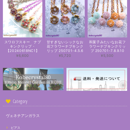
スワロフスキー ナプ
甘すぎないシックなお
和菓子みたいなお花フ
キンクリップ・
花フラワーナプキンク
ラワーナプキンクリッ
【20240618NC1】
リップ 250701-4.5.6
プ 250701-7.8.9.10
¥6,600
¥5,720
¥5,500
Category
ヴェネチアンガラス
ピアス