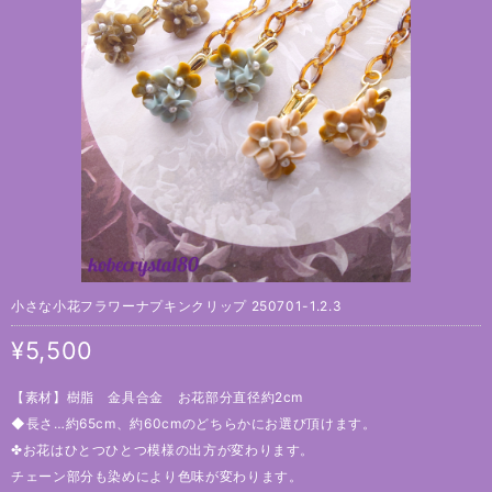
小さな小花フラワーナプキンクリップ 250701-1.2.3
¥5,500
【素材】樹脂 金具合金 お花部分直径約2cm
◆長さ…約65cm、約60cmのどちらかにお選び頂けます。
✤お花はひとつひとつ模様の出方が変わります。
チェーン部分も染めにより色味が変わります。