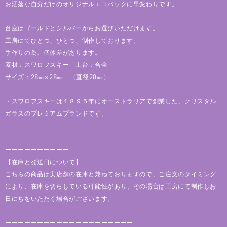
お洒落な自分だけのオリジナルエコバックに早変わりです。
台座はゴールドとシルバーからお選びいただけます。
工房にてひとつ、ひとつ、制作しております。
手作りの為、個体差があります。
素材：スワロフスキー 土台：合金
サイズ：28㎜×28㎜ （直径28㎜）
・スワロフスキーは１８９５年にオーストラリアで創業した、クリスタル
ガラスのプレミアムブランドです。
ーーーーーーーーーー
【在庫と発送日について】
こちらの商品は実店舗の在庫と兼ねておりますので、ご注文のタイミング
により、在庫を切らしている可能性があり、その場合は工房にて制作しお
日にちをいただく場合がございます。
ーーーーーーーーーーーーーーーーーーーー