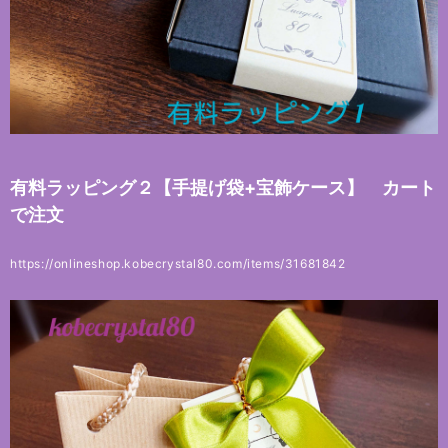
有料ラッピング２【手提げ袋+宝飾ケース】 カート
で注文
https://onlineshop.kobecrystal80.com/items/31681842