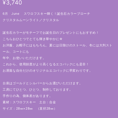
¥3,740
6月 June スワロフスキー輝く！誕生石カラーブローチ
クリスタルムーンライト／クリスタル
誕生石カラーがモチーフでお誕生日のプレゼントにもおすすめ！
こちらおひとつでとても輝き華やかに☆
お洋服、お帽子にはもちろん、夏には日除けのストール、冬には大判スト
ール、コートにも
年中、お使いいただけます。
これから、使用頻度がより高くなるエコバックにも是非！
お洒落な自分だけのオリジナルエコバックに早変わりです。
台座はゴールドとシルバーからお選びいただけます。
工房にてひとつ、ひとつ、制作しております。
手作りの為、個体差があります。
素材：スワロフスキー 土台：合金
サイズ：28㎜×28㎜ （直径28㎜）