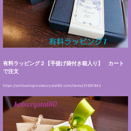
有料ラッピング２【手提げ袋付き箱入り】 カート
で注文
https://onlineshop.kobecrystal80.com/items/31681842