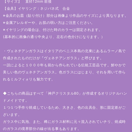
【サイズ】 直径12mm 前後
【金具】イヤリング：ネジバネ式 合金
※金具のお皿（貼り付け）部分は画像より作品のサイズにより異なります。
※金属アレルギーや、お肌の弱い方はご注意ください。
※イヤリングの場合は、付けた時のカラーは固定されます。
(基本的に画像の通り中央より、左右の色分けになります。）
・ヴェネチアンガラスはイタリアのベニス本島の北東にあるムラーノ島で
作成されたものだけが『ヴェネチアンガラス』と呼びます。
一説によると１０００年も前から作られている伝統工芸品です。鮮やかで
美しい色のヴェネチアンガラス。色ガラスにはじまり、それを用いて作ら
れるミルフィォリも魅力です。
◆こちらの商品はすべて「神戸クリスタル80」が作成するオリジナルハン
ドメイドです。
１つ１つ手作り焼成しているため、大きさ、色の出具合、形に固定差がご
ざいます。
ガラス中に気泡、また、稀にガラス材料に元々混入されていチリ、焼成時
のガラスの境界部分の線が出る事もあります。