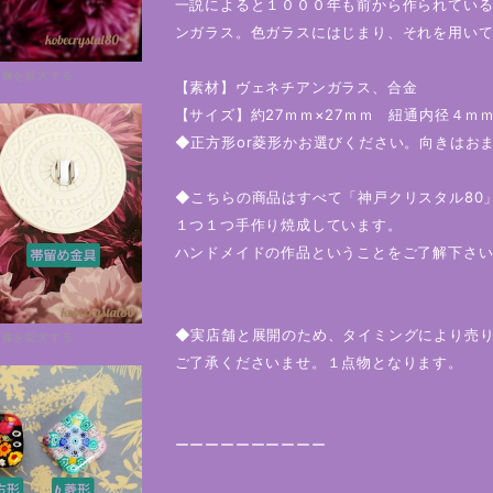
一説によると１０００年も前から作られてい
ンガラス。色ガラスにはじまり、それを用い
画像を拡大する
【素材】ヴェネチアンガラス、合金
【サイズ】約27ｍｍ×27ｍｍ 紐通内径４ｍ
◆正方形or菱形かお選びください。向きはお
◆こちらの商品はすべて「神戸クリスタル80
１つ１つ手作り焼成しています。
ハンドメイドの作品ということをご了解下さ
◆実店舗と展開のため、タイミングにより売
画像を拡大する
ご了承くださいませ。１点物となります。
ーーーーーーーーーー