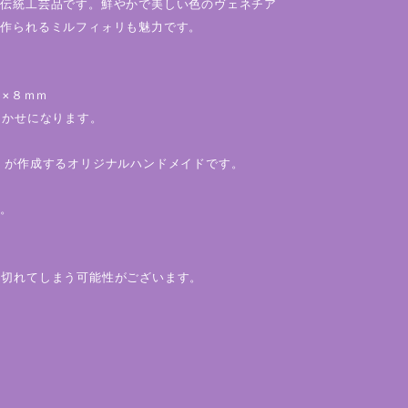
る伝統工芸品です。鮮やかで美しい色のヴェネチア
て作られるミルフィォリも魅力です。
ｍ×８ｍｍ
まかせになります。
」が作成するオリジナルハンドメイドです。
い。
り切れてしまう可能性がございます。