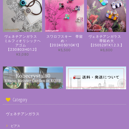
ヴェネチアンガラス
スワロフスキー 帯留
ヴェネチアンガラス
ミルフィオリシックヘ
め・
帯留め大
アゴム
【20240501GK1】
【250529TK1.2.3.】
【230803HG1.2】
¥5,500
¥6,600
¥3,080
Category
ヴェネチアンガラス
ピアス