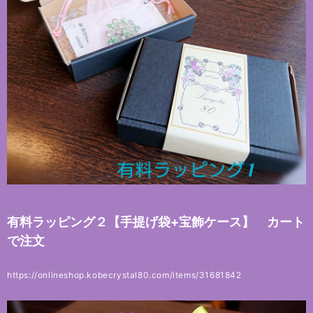
有料ラッピング２【手提げ袋+宝飾ケース】 カート
で注文
https://onlineshop.kobecrystal80.com/items/31681842