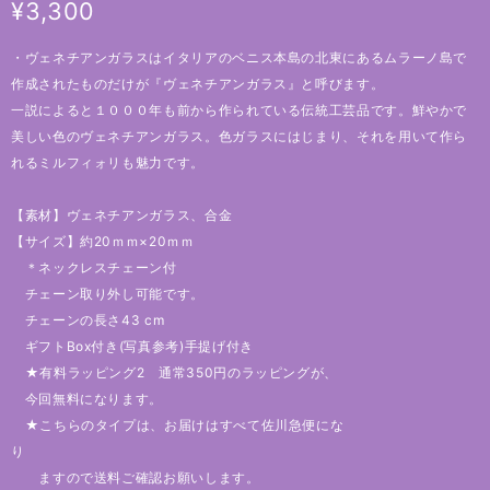
¥3,300
・ヴェネチアンガラスはイタリアのベニス本島の北東にあるムラーノ島で
作成されたものだけが『ヴェネチアンガラス』と呼びます。
一説によると１０００年も前から作られている伝統工芸品です。鮮やかで
美しい色のヴェネチアンガラス。色ガラスにはじまり、それを用いて作ら
れるミルフィォリも魅力です。
【素材】ヴェネチアンガラス、合金
【サイズ】約20ｍｍ×20ｍｍ
＊ネックレスチェーン付
チェーン取り外し可能です。
チェーンの長さ43 cm
ギフトBox付き(写真参考)手提げ付き
★有料ラッピング2 通常350円のラッピングが、
今回無料になります。
★こちらのタイプは、お届けはすべて佐川急便にな
り
ますので送料ご確認お願いします。