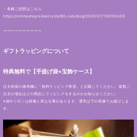
・各種ご説明はこちら
https://onlineshop.kobecrystal80.com/blog/2020/07/15/000438
ーーーーーーーーーー
ギフトラッピングについて
特典無料で【手提げ袋+宝飾ケース】
注文画面の備考欄に「無料ラッピング希望」と記載してください。複数ご
注文の場合はどの商品にラッピングをするのかお知らせください。
※袋やリボンは画像と異なる事があります。通常は下の画像でお届けしま
す。