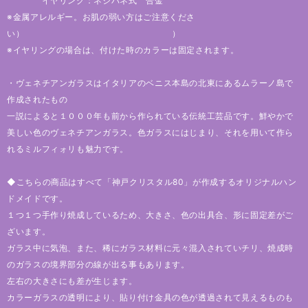
イヤリング：ネジバネ式 合金
※金属アレルギー。お肌の弱い方はご注意くださ
い） ）
※イヤリングの場合は、付けた時のカラーは固定されます。
・ヴェネチアンガラスはイタリアのベニス本島の北東にあるムラーノ島で
作成されたもの
一説によると１０００年も前から作られている伝統工芸品です。鮮やかで
美しい色のヴェネチアンガラス。色ガラスにはじまり、それを用いて作ら
れるミルフィォリも魅力です。
◆こちらの商品はすべて「神戸クリスタル80」が作成するオリジナルハン
ドメイドです。
１つ１つ手作り焼成しているため、大きさ、色の出具合、形に固定差がご
ざいます。
ガラス中に気泡、また、稀にガラス材料に元々混入されていチリ、焼成時
のガラスの境界部分の線が出る事もあります。
左右の大きさにも差が生じます。
カラーガラスの透明により、貼り付け金具の色が透過されて見えるものも