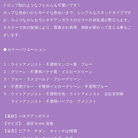
ドロップ飴のようなフォルムも可愛いです！
ポップな色合いからモードな色合いまで。シンプルなスタッドタイプです
が、小ぶりながらもヴェネチアンガラスのカラーの存在感が際立ちます。
３カラーで光の加減により、透過され表情、色味が変わって見える事もご
ざいます。
◆カラーバリエーション
１：ライトアメジスト・不透明マンゴー黄・ブルー
２：グリーン・不透明バナナ黄・イエローグリーン
３：ブルー・ラメゴールド・グレーグリーン
４：不透明ブルー・不透明イエローグリーン。不透明ブルー
５：ライトアメジスト・不透明水色・ライトアメジスト 左右非対称
ライトアメジスト・不透明パープル・アメジスト
【素材】べネチアンガラス
【サイズ】 直径８mm 前後
【金具】ピアス：チタン キャッチは樹脂