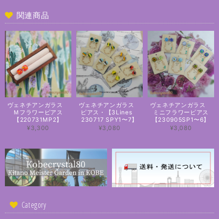
関連商品
ヴェネチアンガラス
ヴェネチアンガラス
ヴェネチアンガラス
Ｍフラワーピアス
ピアス・【3Lines
ミニフラワーピアス
【220731MP2】
230717 SPY1〜7】
【230905SP1〜6】
¥3,300
¥3,080
¥3,080
Category