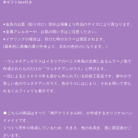
✥ギフトbox付き
※金具のお皿（貼り付け）部分は画像より作品のサイズにより異なります。
※金属アレルギーや、お肌の弱い方はご注意ください。
※イヤリングの場合は、付けた時のカラーは固定されます。
(基本的に画像の通り中央より、左右の色分けになります。）
・ヴェネチアンガラスはイタリアのベニス本島の北東にあるムラーノ島で
作成されたものだけが『ヴェネチアンガラス』と呼びます。
一説によると１０００年も前から作られている伝統工芸品です。鮮やかで
美しい色のヴェネチアンガラス。色ガラスにはじまり、それを用いて作ら
れるミルフィォリも魅力です。
◆こちらの商品はすべて「神戸クリスタル80」が作成するオリジナルハン
ドメイドです。
１つ１つ手作り焼成しているため、大きさ、色の出具合、形に固定差がご
ざいます。