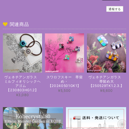
通報する
関連商品
ヴェネチアンガラス
スワロフスキー 帯留
ヴェネチアンガラス
ミルフィオリシックヘ
め・
帯留め大
アゴム
【20240501GK1】
【250529TK1.2.3.】
【230803HG1.2】
¥5,500
¥6,600
¥3,080