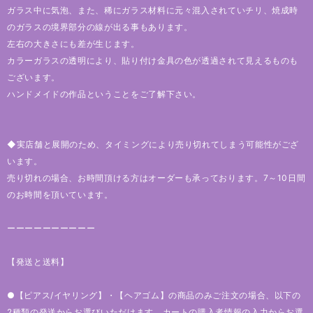
ガラス中に気泡、また、稀にガラス材料に元々混入されていチリ、焼成時
のガラスの境界部分の線が出る事もあります。
左右の大きさにも差が生じます。
カラーガラスの透明により、貼り付け金具の色が透過されて見えるものも
ございます。
ハンドメイドの作品ということをご了解下さい。
◆実店舗と展開のため、タイミングにより売り切れてしまう可能性がござ
います。
売り切れの場合、お時間頂ける方はオーダーも承っております。7～10日間
のお時間を頂いています。
ーーーーーーーーーー
【発送と送料】
●【ピアス/イヤリング】・【ヘアゴム】の商品のみご注文の場合、以下の
2種類の発送からお選びいただけます。カートの購入者情報の入力からお選