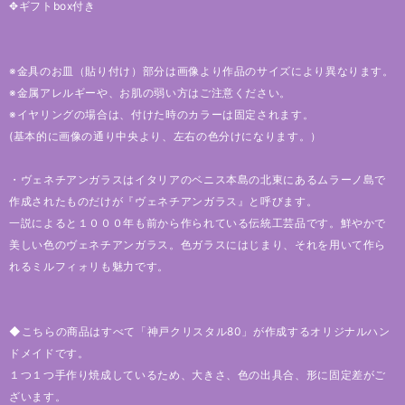
✥ギフトbox付き
※金具のお皿（貼り付け）部分は画像より作品のサイズにより異なります。
※金属アレルギーや、お肌の弱い方はご注意ください。
※イヤリングの場合は、付けた時のカラーは固定されます。
(基本的に画像の通り中央より、左右の色分けになります。）
・ヴェネチアンガラスはイタリアのベニス本島の北東にあるムラーノ島で
作成されたものだけが『ヴェネチアンガラス』と呼びます。
一説によると１０００年も前から作られている伝統工芸品です。鮮やかで
美しい色のヴェネチアンガラス。色ガラスにはじまり、それを用いて作ら
れるミルフィォリも魅力です。
◆こちらの商品はすべて「神戸クリスタル80」が作成するオリジナルハン
ドメイドです。
１つ１つ手作り焼成しているため、大きさ、色の出具合、形に固定差がご
ざいます。