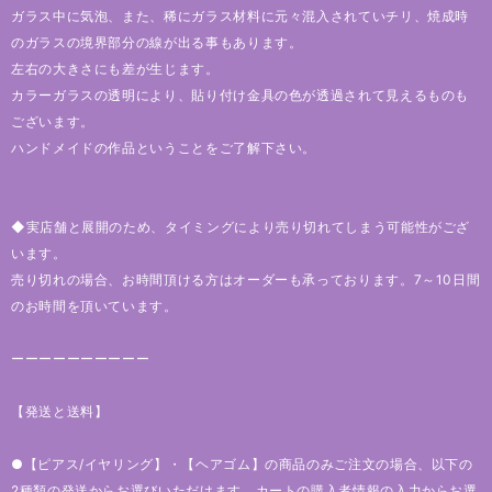
ガラス中に気泡、また、稀にガラス材料に元々混入されていチリ、焼成時
のガラスの境界部分の線が出る事もあります。
左右の大きさにも差が生じます。
カラーガラスの透明により、貼り付け金具の色が透過されて見えるものも
ございます。
ハンドメイドの作品ということをご了解下さい。
◆実店舗と展開のため、タイミングにより売り切れてしまう可能性がござ
います。
売り切れの場合、お時間頂ける方はオーダーも承っております。7～10日間
のお時間を頂いています。
ーーーーーーーーーー
【発送と送料】
●【ピアス/イヤリング】・【ヘアゴム】の商品のみご注文の場合、以下の
2種類の発送からお選びいただけます。カートの購入者情報の入力からお選