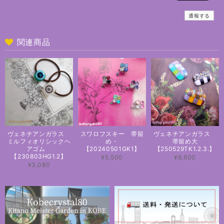
通報する
関連商品
ヴェネチアンガラス
スワロフスキー 帯留
ヴェネチアンガラス
ミルフィオリシックヘ
め・
帯留め大
アゴム
【20240501GK1】
【250529TK1.2.3.】
【230803HG1.2】
¥5,500
¥6,600
¥3,080