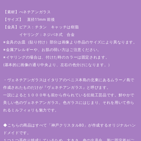
【素材】べネチアンガラス
【サイズ】 直径11mm 前後
【金具】ピアス：チタン キャッチは樹脂
イヤリング：ネジバネ式 合金
※金具のお皿（貼り付け）部分は画像より作品のサイズにより異なります。
※金属アレルギーや、お肌の弱い方はご注意ください。
※イヤリングの場合は、付けた時のカラーは固定されます。
(基本的に画像の通り中央より、左右の色分けになります。）
・ヴェネチアンガラスはイタリアのベニス本島の北東にあるムラーノ島で
作成されたものだけが『ヴェネチアンガラス』と呼びます。
一説によると１０００年も前から作られている伝統工芸品です。鮮やかで
美しい色のヴェネチアンガラス。色ガラスにはじまり、それを用いて作ら
れるミルフィォリも魅力です。
◆こちらの商品はすべて「神戸クリスタル80」が作成するオリジナルハン
ドメイドです。
１つ１つ手作り焼成しているため、大きさ、色の出具合、形に固定差がご