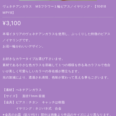
ヴェネチアンガラス ＭSフラワー１輪ピアス／イヤリング・【10618
MPY8】
¥3,100
本場イタリアのヴェネチアンガラスを使用し、ぷっくりした特徴のピアス
／イヤリングです。
お花一輪かわいいデザイン。
お好きなカラータイプお選び下さいませ。
素材である小さな色ガラスを溶融して１つの模様を作る為カラフルで色合
いが美しく可愛らしいカラーの存在感が際立ちます。
光の加減により、透過され表情、色味が変わって見える事もございます。
【素材】べネチアンガラス
【サイズ】 直径11mm 前後
【金具】ピアス：チタン キャッチは樹脂
イヤリング：ネジバネ式 合金
※金具のお皿（貼り付け）部分は画像より作品のサイズにより異なります。