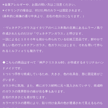
※金属アレルギーや、お肌の弱い方はご注意ください。
※イヤリングの場合は、付けた時のカラーは固定されます。
(基本的に画像の通り中央より、左右の色分けになります。）
・ヴェネチアンガラスはイタリアのベニス本島の北東にあるムラーノ島で
作成されたものだけが『ヴェネチアンガラス』と呼びます。
一説によると１０００年も前から作られている伝統工芸品です。鮮やかで
美しい色のヴェネチアンガラス。色ガラスにはじまり、それを用いて作ら
れるミルフィォリも魅力です。
◆こちらの商品はすべて「神戸クリスタル80」が作成するオリジナルハン
ドメイドです。
１つ１つ手作り焼成しているため、大きさ、色の出具合、形に固定差がご
ざいます。
ガラス中に気泡、また、稀にガラス材料に元々混入されていチリ、焼成時
のガラスの境界部分の線が出る事もあります。
左右の大きさにも差が生じます。
カラーガラスの透明により、貼り付け金具の色が透過されて見えるものも