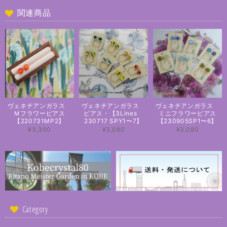
関連商品
ヴェネチアンガラス
ヴェネチアンガラス
ヴェネチアンガラス
Ｍフラワーピアス
ピアス・【3Lines
ミニフラワーピアス
【220731MP2】
230717 SPY1〜7】
【230905SP1〜6】
¥3,300
¥3,080
¥3,080
Category