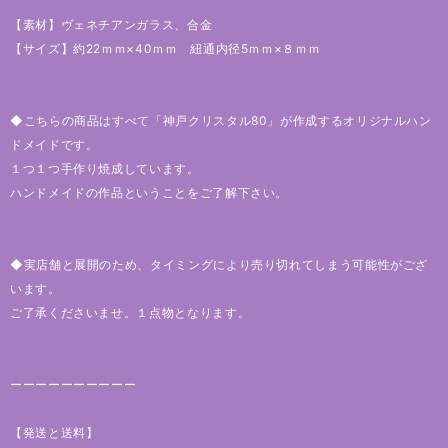
【素材】ヴェネチアンガラス、合金
【サイズ】約22ｍｍ×40ｍｍ 紐通内径5ｍｍ×８ｍｍ
◆こちらの商品はすべて「神戸クリスタル80」が作成するオリジナルハン
ドメイドです。
１つ１つ手作り焼成しています。
ハンドメイドの作品ということをご了解下さい。
◆実店舗と展開のため、タイミングにより売り切れてしまう可能性がござ
います。
ご了承くださいませ。１点物となります。
ーーーーーーーーーー
【発送と送料】