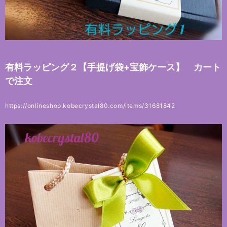
有料ラッピング２【手提げ袋+宝飾ケース】 カート
で注文
https://onlineshop.kobecrystal80.com/items/31681842