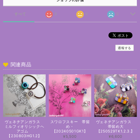
すべて
3
0
0
通報する
関連商品
ヴェネチアンガラス
スワロフスキー 帯留
ヴェネチアンガラス
ミルフィオリシックヘ
め・
帯留め大
アゴム
【20240501GK1】
【250529TK1.2.3.】
【230803HG1.2】
¥5,500
¥6,600