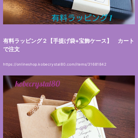
有料ラッピング２【手提げ袋+宝飾ケース】 カート
で注文
https://onlineshop.kobecrystal80.com/items/31681842