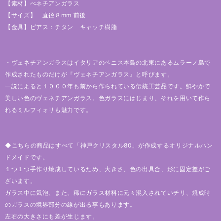
【素材】べネチアンガラス
【サイズ】 直径８mm 前後
【金具】ピアス：チタン キャッチ樹脂
・ヴェネチアンガラスはイタリアのベニス本島の北東にあるムラーノ島で
作成されたものだけが『ヴェネチアンガラス』と呼びます。
一説によると１０００年も前から作られている伝統工芸品です。鮮やかで
美しい色のヴェネチアンガラス。色ガラスにはじまり、それを用いて作ら
れるミルフィォリも魅力です。
◆こちらの商品はすべて「神戸クリスタル80」が作成するオリジナルハン
ドメイドです。
１つ１つ手作り焼成しているため、大きさ、色の出具合、形に固定差がご
ざいます。
ガラス中に気泡、また、稀にガラス材料に元々混入されていチリ、焼成時
のガラスの境界部分の線が出る事もあります。
左右の大きさにも差が生じます。