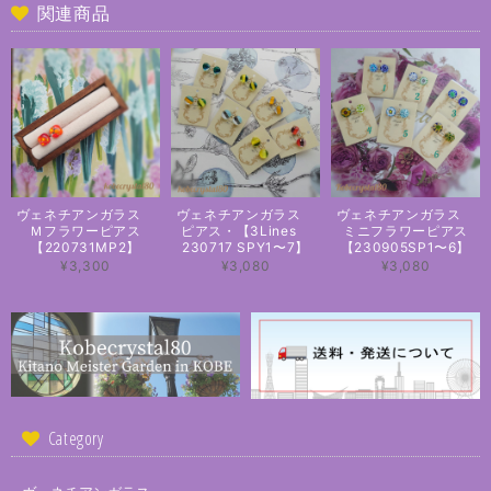
関連商品
ヴェネチアンガラス
ヴェネチアンガラス
ヴェネチアンガラス
Ｍフラワーピアス
ピアス・【3Lines
ミニフラワーピアス
【220731MP2】
230717 SPY1〜7】
【230905SP1〜6】
¥3,300
¥3,080
¥3,080
Category