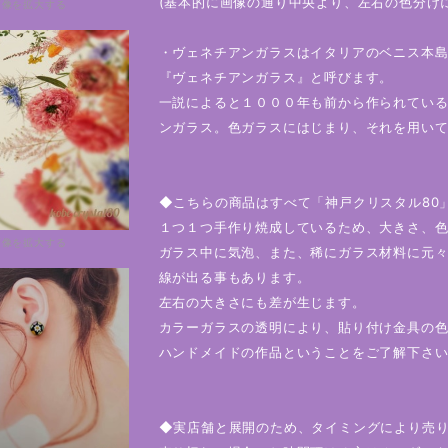
(基本的に画像の通り中央より、左右の色分け
画像を拡大する
・ヴェネチアンガラスはイタリアのベニス本
『ヴェネチアンガラス』と呼びます。
一説によると１０００年も前から作られてい
ンガラス。色ガラスにはじまり、それを用い
◆こちらの商品はすべて「神戸クリスタル80
１つ１つ手作り焼成しているため、大きさ、
画像を拡大する
ガラス中に気泡、また、稀にガラス材料に元
線が出る事もあります。
左右の大きさにも差が生じます。
カラーガラスの透明により、貼り付け金具の
ハンドメイドの作品ということをご了解下さ
◆実店舗と展開のため、タイミングにより売