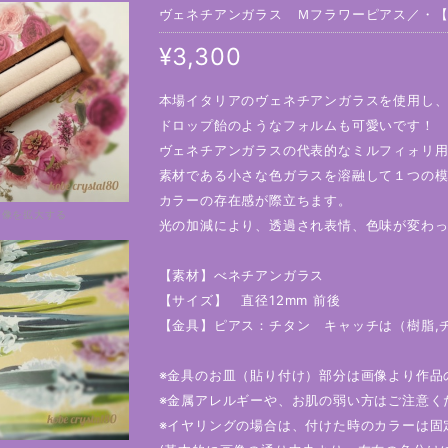
ヴェネチアンガラス Ｍフラワーピアス／・【20
¥3,300
本場イタリアのヴェネチアンガラスを使用し
ドロップ飴のようなフォルムも可愛いです！
ヴェネチアンガラスの代表的なミルフィォリ
素材である小さな色ガラスを溶融して１つの
カラーの存在感が際立ちます。
画像を拡大する
光の加減により、透過され表情、色味が変わ
【素材】べネチアンガラス
【サイズ】 直径12mm 前後
【金具】ピアス：チタン キャッチは（樹脂,
※金具のお皿（貼り付け）部分は画像より作品
※金属アレルギーや、お肌の弱い方は
※イヤリングの場合は、付けた時のカラーは固