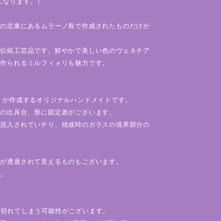
になります。）
島の北東にあるムラーノ島で作成されたものだけが
る伝統工芸品です。鮮やかで美しい色のヴェネチア
て作られるミルフィォリも魅力です。
」が作成するオリジナルハンドメイドです。
色の出具合、形に固定差がございます。
々混入されていチリ、焼成時のガラスの境界部分の
色が透過されて見えるものもございます。
い。
り切れてしまう可能性がございます。