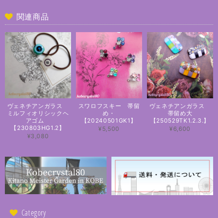
関連商品
ヴェネチアンガラス
スワロフスキー 帯留
ヴェネチアンガラス
ミルフィオリシックヘ
め・
帯留め大
アゴム
【20240501GK1】
【250529TK1.2.3.】
【230803HG1.2】
¥5,500
¥6,600
¥3,080
Category