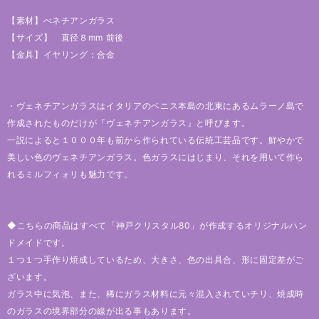
【素材】べネチアンガラス
【サイズ】 直径８mm 前後
【金具】イヤリング：合金
・ヴェネチアンガラスはイタリアのベニス本島の北東にあるムラーノ島で
作成されたものだけが『ヴェネチアンガラス』と呼びます。
一説によると１０００年も前から作られている伝統工芸品です。鮮やかで
美しい色のヴェネチアンガラス。色ガラスにはじまり、それを用いて作ら
れるミルフィォリも魅力です。
◆こちらの商品はすべて「神戸クリスタル80」が作成するオリジナルハン
ドメイドです。
１つ１つ手作り焼成しているため、大きさ、色の出具合、形に固定差がご
ざいます。
ガラス中に気泡、また、稀にガラス材料に元々混入されていチリ、焼成時
のガラスの境界部分の線が出る事もあります。