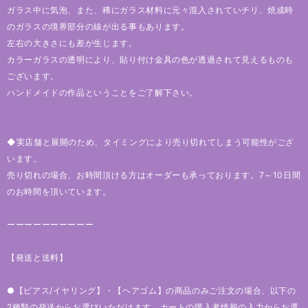
ガラス中に気泡、また、稀にガラス材料に元々混入されていチリ、焼成時
のガラスの境界部分の線が出る事もあります。
左右の大きさにも差が生じます。
カラーガラスの透明により、貼り付け金具の色が透過されて見えるものも
ございます。
ハンドメイドの作品ということをご了解下さい。
◆実店舗と展開のため、タイミングにより売り切れてしまう可能性がござ
います。
売り切れの場合、お時間頂ける方はオーダーも承っております。7～10日間
のお時間を頂いています。
ーーーーーーーーーー
【発送と送料】
●【ピアス/イヤリング】・【ヘアゴム】の商品のみご注文の場合、以下の
2種類の発送からお選びいただけます。カートの購入者情報の入力からお選