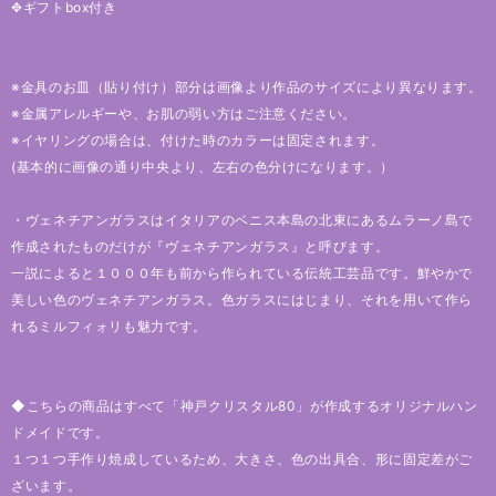
✥ギフトbox付き
※金具のお皿（貼り付け）部分は画像より作品のサイズにより異なります。
※金属アレルギーや、お肌の弱い方はご注意ください。
※イヤリングの場合は、付けた時のカラーは固定されます。
(基本的に画像の通り中央より、左右の色分けになります。）
・ヴェネチアンガラスはイタリアのベニス本島の北東にあるムラーノ島で
作成されたものだけが『ヴェネチアンガラス』と呼びます。
一説によると１０００年も前から作られている伝統工芸品です。鮮やかで
美しい色のヴェネチアンガラス。色ガラスにはじまり、それを用いて作ら
れるミルフィォリも魅力です。
◆こちらの商品はすべて「神戸クリスタル80」が作成するオリジナルハン
ドメイドです。
１つ１つ手作り焼成しているため、大きさ、色の出具合、形に固定差がご
ざいます。