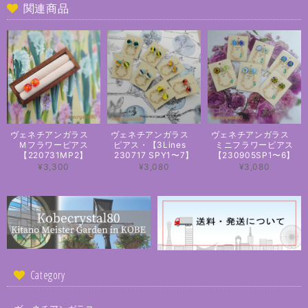
関連商品
ヴェネチアンガラス
ヴェネチアンガラス
ヴェネチアンガラス
Ｍフラワーピアス
ピアス・【3Lines
ミニフラワーピアス
【220731MP2】
230717 SPY1〜7】
【230905SP1〜6】
¥3,300
¥3,080
¥3,080
Category