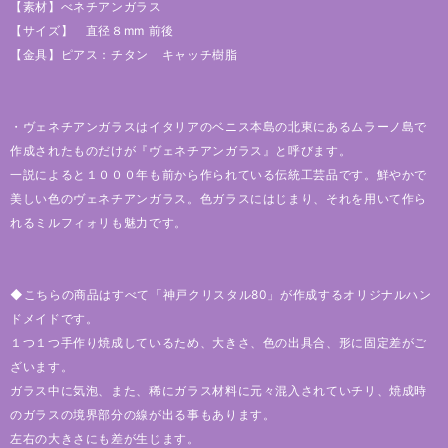
【素材】べネチアンガラス
【サイズ】 直径８mm 前後
【金具】ピアス：チタン キャッチ樹脂
・ヴェネチアンガラスはイタリアのベニス本島の北東にあるムラーノ島で
作成されたものだけが『ヴェネチアンガラス』と呼びます。
一説によると１０００年も前から作られている伝統工芸品です。鮮やかで
美しい色のヴェネチアンガラス。色ガラスにはじまり、それを用いて作ら
れるミルフィォリも魅力です。
◆こちらの商品はすべて「神戸クリスタル80」が作成するオリジナルハン
ドメイドです。
１つ１つ手作り焼成しているため、大きさ、色の出具合、形に固定差がご
ざいます。
ガラス中に気泡、また、稀にガラス材料に元々混入されていチリ、焼成時
のガラスの境界部分の線が出る事もあります。
左右の大きさにも差が生じます。