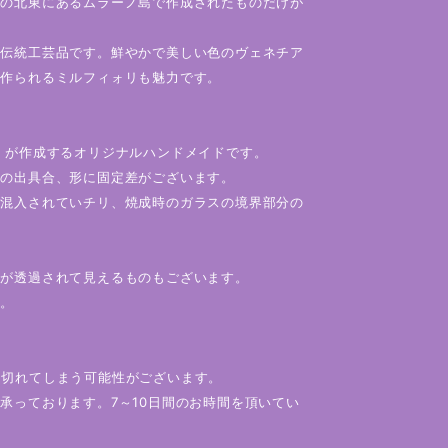
島の北東にあるムラーノ島で作成されたものだけが
る伝統工芸品です。鮮やかで美しい色のヴェネチア
て作られるミルフィォリも魅力です。
」が作成するオリジナルハンドメイドです。
色の出具合、形に固定差がございます。
々混入されていチリ、焼成時のガラスの境界部分の
色が透過されて見えるものもございます。
い。
り切れてしまう可能性がございます。
承っております。7～10日間のお時間を頂いてい