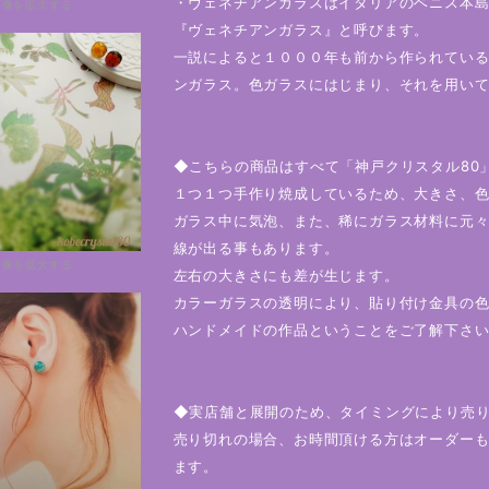
・ヴェネチアンガラスはイタリアのベニス本
画像を拡大する
『ヴェネチアンガラス』と呼びます。
一説によると１０００年も前から作られてい
ンガラス。色ガラスにはじまり、それを用い
◆こちらの商品はすべて「神戸クリスタル80
１つ１つ手作り焼成しているため、大きさ、
ガラス中に気泡、また、稀にガラス材料に元
線が出る事もあります。
画像を拡大する
左右の大きさにも差が生じます。
カラーガラスの透明により、貼り付け金具の
ハンドメイドの作品ということをご了解下さ
◆実店舗と展開のため、タイミングにより売
売り切れの場合、お時間頂ける方はオーダーも
ます。