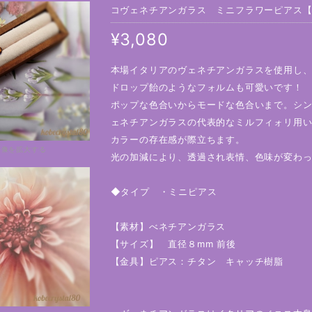
コヴェネチアンガラス ミニフラワーピアス【22
¥3,080
本場イタリアのヴェネチアンガラスを使用し
ドロップ飴のようなフォルムも可愛いです！
ポップな色合いからモードな色合いまで。シ
ェネチアンガラスの代表的なミルフィォリ用
カラーの存在感が際立ちます。
画像を拡大する
光の加減により、透過され表情、色味が変わ
◆タイプ ・ミニピアス
【素材】べネチアンガラス
【サイズ】 直径８mm 前後
【金具】ピアス：チタン キャッチ樹脂