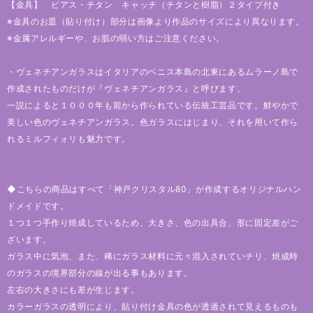
【金具】 ピアス・チタン キャッチ（チタンと樹脂）２タイプ付き
※金具のお皿（貼り付け）部分は画像より作品のサイズにより異なります。
※金属アレルギーや、お肌の弱い方はご注意ください。
・ヴェネチアンガラスはイタリアのベニス本島の北東にあるムラーノ島で
作成されたものだけが『ヴェネチアンガラス』と呼びます。
一説によると１０００年も前から作られている伝統工芸品です。鮮やかで
美しい色のヴェネチアンガラス。色ガラスにはじまり、それを用いて作ら
れるミルフィォリも魅力です。
◆こちらの商品はすべて「神戸クリスタル80」が作成するオリジナルハン
ドメイドです。
１つ１つ手作り焼成しているため、大きさ、色の出具合、形に固定差がご
ざいます。
ガラス中に気泡、また、稀にガラス材料に元々混入されていチリ、焼成時
のガラスの境界部分の線が出る事もあります。
左右の大きさにも差が生じます。
カラーガラスの透明により、貼り付け金具の色が透過されて見えるものも