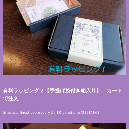
有料ラッピング２【手提げ袋付き箱入り】 カート
で注文
https://onlineshop.kobecrystal80.com/items/31681842