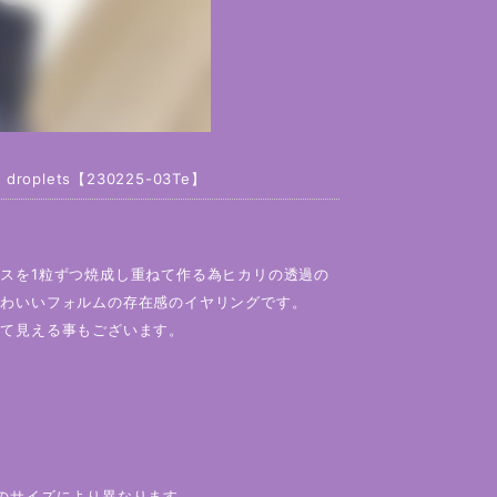
plets【230225-03Te】
スを1粒ずつ焼成し重ねて作る為ヒカリの透過の
かわいいフォルムの存在感のイヤリングです。
って見える事もございます。
のサイズにより異なります。