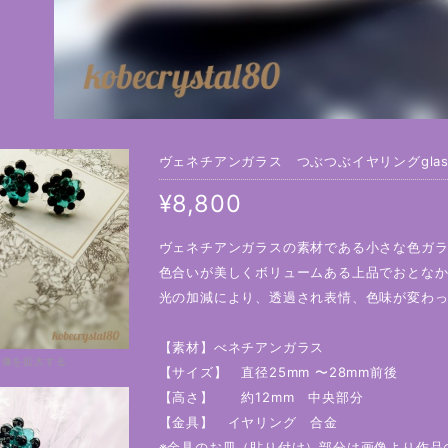
ヴェネチアンガラス つぶつぶイヤリングglas dro
¥8,800
ヴェネチアンガラスの素材である小さな色ガラ
色合いが美しくボリュームある上品でおとな
光の加減により、透過され表情、色味が変わ
【素材】べネチアンガラス
画像を拡大する
【サイズ】 直径25mm 〜28mm前後
【高さ】 約12mm 中央部分
【金具】 イヤリング 合金
※金具のお皿（貼り付け）部分は画像より作品