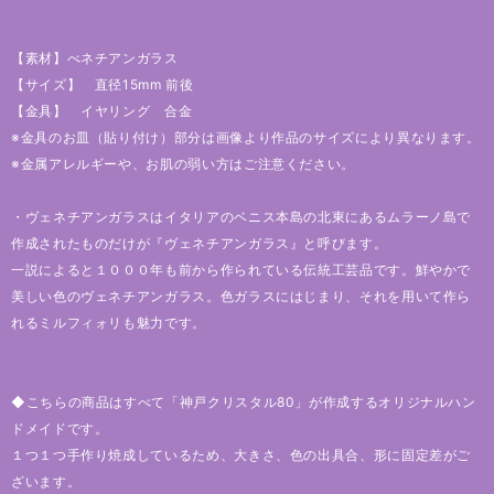
【素材】べネチアンガラス
【サイズ】 直径15mm 前後
【金具】 イヤリング 合金
※金具のお皿（貼り付け）部分は画像より作品のサイズにより異なります。
※金属アレルギーや、お肌の弱い方はご注意ください。
・ヴェネチアンガラスはイタリアのベニス本島の北東にあるムラーノ島で
作成されたものだけが『ヴェネチアンガラス』と呼びます。
一説によると１０００年も前から作られている伝統工芸品です。鮮やかで
美しい色のヴェネチアンガラス。色ガラスにはじまり、それを用いて作ら
れるミルフィォリも魅力です。
◆こちらの商品はすべて「神戸クリスタル80」が作成するオリジナルハン
ドメイドです。
１つ１つ手作り焼成しているため、大きさ、色の出具合、形に固定差がご
ざいます。