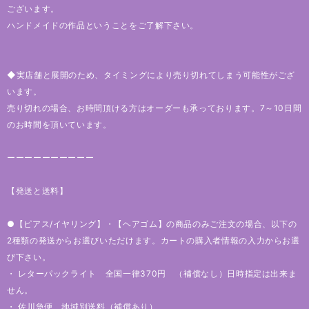
ございます。
ハンドメイドの作品ということをご了解下さい。
◆実店舗と展開のため、タイミングにより売り切れてしまう可能性がござ
います。
売り切れの場合、お時間頂ける方はオーダーも承っております。7～10日間
のお時間を頂いています。
ーーーーーーーーーー
【発送と送料】
●【ピアス/イヤリング】・【ヘアゴム】の商品のみご注文の場合、以下の
2種類の発送からお選びいただけます。カートの購入者情報の入力からお選
び下さい。
・ レターパックライト 全国一律370円 （補償なし）日時指定は出来ま
せん。
・ 佐川急便 地域別送料（補償あり）