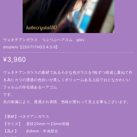
ヴェネチアンガラス つぶつぶヘアゴム glas
droplets【230717HG3.4.5.6】
¥3,960
ヴェネチアンガラスの素材である小さな色ガラスを1粒ずつ焼成し重ねて作
る為ヒカリの透過の色合いが美しくボリュームある上品でおとなかわいい
フォルムの存在感あるヘアゴム
です。
光の加減により、透過され表情、色味が変わって見える事もございます。
【素材】べネチアンガラス
【サイズ】 直径20mm 〜23mm前後
【高さ】 約9mm 中央部分