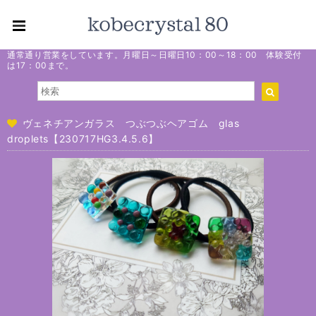
通常通り営業をしています。月曜日～日曜日10：00～18：00 体験受付
は17：00まで。
ヴェネチアンガラス つぶつぶヘアゴム glas
droplets【230717HG3.4.5.6】