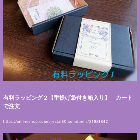
有料ラッピング２【手提げ袋付き箱入り】 カート
で注文
https://onlineshop.kobecrystal80.com/items/31681842