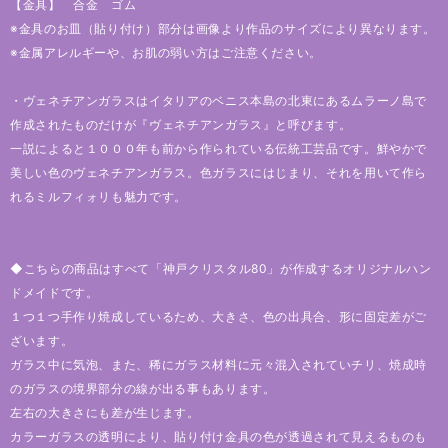
【金具】 合金 ゴム
※金具のお皿（貼り付け）部分は画像より作品のサイズにより異なります。
※金属アレルギーや、お肌の弱い方はご注意ください。
・ヴェネチアンガラスはイタリアのベニス本島の北東にあるムラーノ島で
作成されたものだけが『ヴェネチアンガラス』と呼びます。
一説によると１０００年も前から作られている伝統工芸品です。鮮やかで
美しい色のヴェネチアンガラス。色ガラスにはじまり、それを用いて作ら
れるミルフィォリも魅力です。
◆こちらの商品はすべて「神戸クリスタル80」が作成するオリジナルハン
ドメイドです。
１つ１つ手作り焼成しているため、大きさ、色の出具合、形に固定差がご
ざいます。
ガラス中に気泡、また、稀にガラス材料に元々混入されていチリ、焼成時
のガラスの境界部分の線が出る事もあります。
左右の大きさにも差が生じます。
カラーガラスの透明により、貼り付け金具の色が透過されて見えるものも