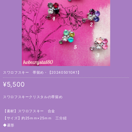
スワロフスキー 帯留め・【20240501GK1】
¥5,500
スワロフスキークリスタルの帯留め
【素材】スワロフスキー 合金
【サイズ】約25ｍｍ×25ｍｍ 三分紐
◆菱形